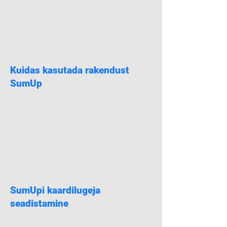
Kuidas kasutada rakendust
SumUp
SumUpi kaardilugeja
seadistamine