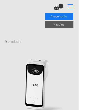
Avage konto
Kauplus
9 products