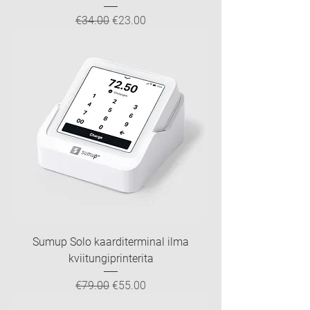
Regular Price
Sale Price
€34.00
€23.00
Sumup Solo kaarditerminal ilma
kviitungiprinterita
Regular Price
Sale Price
€79.00
€55.00