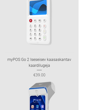
myPOS Go 2 Iseseisev kaasaskantav
kaardilugeja
Price
€39.00