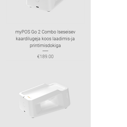
myPOS Go 2 Combo Iseseisev
kaardilugeja koos laadimis-ja
printimisdokiga
Price
€189.00