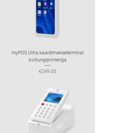
myPOS Ultra kaardimakseterminal
kviitungiprinteriga
Price
€249.00