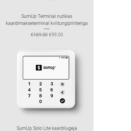
SumUp Terminal nutikas
kaardimakseterminal kviitungiprinteriga
Regular Price
Sale Price
€169.00
€99.00
SumUp Solo Lite kaardilugeja