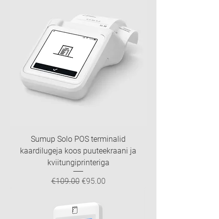
Sumup Solo POS terminalid
kaardilugeja koos puuteekraani ja
kviitungiprinteriga
Regular Price
Sale Price
€109.00
€95.00