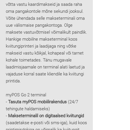
võtta vastu kaardimakseid ja saada raha
oma pangakontole mõne sekundi jooksul.
Võite ühendada selle makseterminali oma
uue välismaise pangakontoga. Olge
maksete vastuvõtmisel võimalikult paindlik.
Hankige mobiilne makseterminal koos
kviitungiprinteri ja laadijaga ning võtke
makseid vastu kõikjal, kohapeal või tarnet
kohale toimetades. Tänu mugavale
laadimisjaamale on terminal alati laetud ja
vajaduse korral saate kliendile ka kviitungi
printida.
myPOS Go 2 terminal
-
Tasuta myPOS mobiilirakendus
(24/7
tehingute haldamiseks)
-
Makseterminalil on digitaalsed kviitungid
(saadetakse e-posti või sms-iga), kuid koos
printimisdokiga on võimalik ka kviitungit