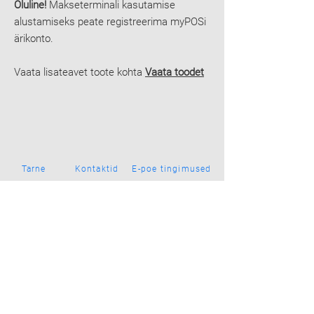
Oluline!
Makseterminali kasutamise
alustamiseks peate registreerima myPOSi
ärikonto.
Vaata lisateavet toote kohta
Vaata toodet
Tarne
Kontaktid
E-poe tingimused
LIITUGE MEIE MEESKONNAGA
Smart Pay
Reg. ei.
40103766859
Roberta Hirsa 1, Riia
LV-1045, Läti
welcome@smartpay.eu
+371 27109000