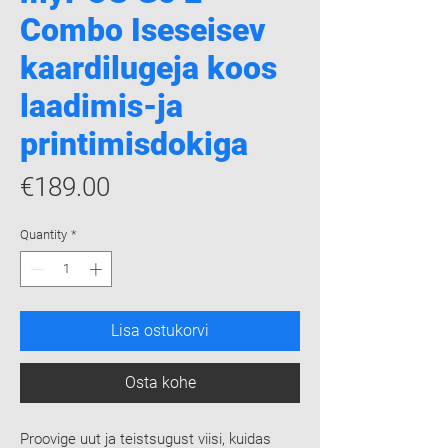
Combo Iseseisev
kaardilugeja koos
laadimis-ja
printimisdokiga
Price
€189.00
Quantity
*
Lisa ostukorvi
Osta kohe
Proovige uut ja teistsugust viisi, kuidas