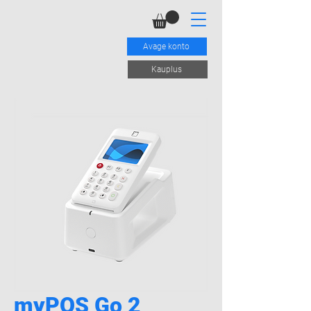
Avage konto
Kauplus
myPOS Go 2