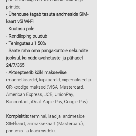
printida
-
Ühenduse tagab tasuta andmeside SIM-
kaart või Wi-Fi
-
Kuutasu pole
-
Rendileping puudub
-
Tehingutasu 1.50%
-
Saate raha oma pangakontole sekundite
jooksul, ka nädalavahetustel ja pühadel
24/7/365
-
Aktsepteerib kõiki makseviise
(magnetkaardid, kiipkaardid, viipemaksed ja
QR-koodiga maksed (VISA, Mastercard,
American Express, JCB, UnionPay,
Bancontact, iDeal, Apple Pay, Google Pay).
Komplektis:
terminal, laadija, andmeside
SIM-kaart, ärimaksekaart (Mastercard),
printimis- ja laadimisdokk.