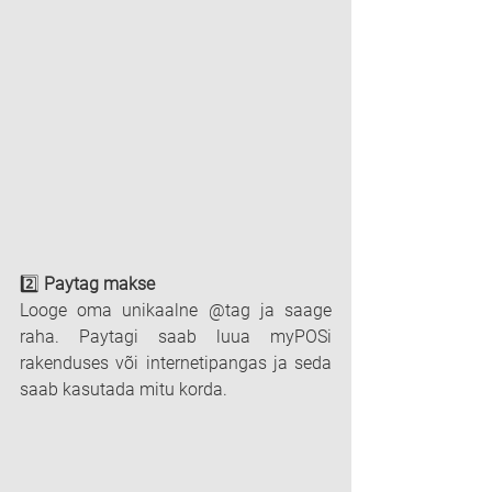
2️⃣ 
Paytag makse
Looge oma unikaalne @tag ja saage 
raha. Paytagi saab luua myPOSi 
rakenduses või internetipangas ja seda 
saab kasutada mitu korda.