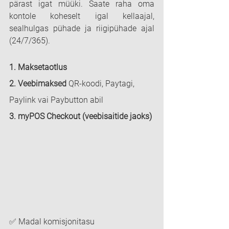
pärast igat müüki. Saate raha oma 
kontole koheselt igal kellaajal, 
sealhulgas pühade ja riigipühade ajal 
(24/7/365).
1. Maksetaotlus
2. Veebimaksed
 QR-koodi, Paytagi, 
Paylink vai Paybutton abil
3. myPOS Checkout (veebisaitide jaoks)
✅ Madal komisjonitasu