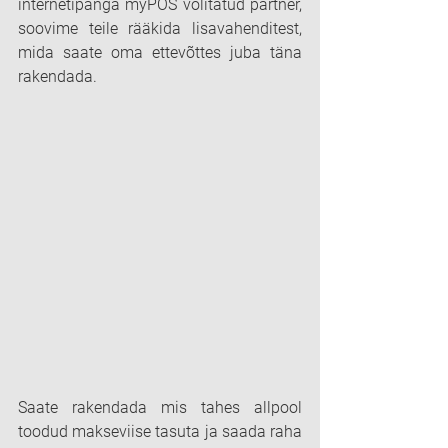
internetipanga myPOS volitatud partner, 
soovime teile rääkida lisavahenditest, 
mida saate oma ettevõttes juba täna 
rakendada.
Saate rakendada mis tahes allpool 
toodud makseviise tasuta ja saada raha 