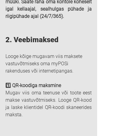
müüki. Saate raha oma kontole koheselt 
igal kellaajal, sealhulgas pühade ja 
riigipühade ajal (24/7/365).
2. 
Veebimaksed
Looge kõige mugavam viis maksete 
vastuvõtmiseks oma myPOSi 
rakenduses või internetipangas.
1️⃣ QR-koodiga maksmine
Mugav viis oma teenuse või toote eest 
makse vastuvõtmiseks. Looge QR-kood 
ja laske klientidel QR-koodi skaneerides 
maksta.