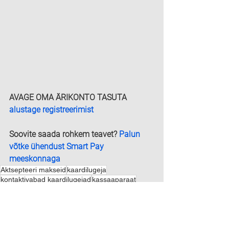
AVAGE OMA ÄRIKONTO TASUTA 
alustage registreerimist
Soovite saada rohkem teavet? 
Palun 
võtke ühendust Smart Pay 
meeskonnaga
Aktsepteeri makseid
kaardilugeja
kontaktivabad kaardilugejad
kassaaparaat
maksed qr koodinga
Euroopa internetipank
Aktsepteerige veebimakseid tasuta
juriidilistele inimestele
ettevotete jaoks
ei mingeid kuutasusid
smart pay
ariliseks kasutamiseks
vabakutselised