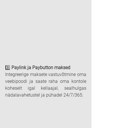
3️⃣ 
Paylink ja Paybutton maksed
Integreerige maksete vastuvõtmine oma 
veebipoodi ja saate raha oma kontole 
koheselt igal kellaajal, sealhulgas 
nädalavahetustel ja pühadel 24/7/365.